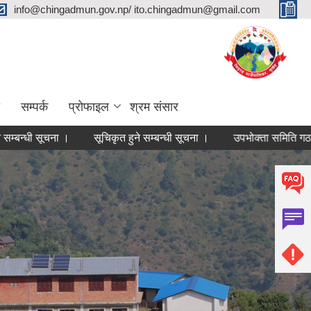
info@chingadmun.gov.np/ ito.chingadmun@gmail.com
सम्पर्क
प्रोफाइल
श्रम संसार
चना ।
सूचिकृत हुने सम्बन्धी सूचना ।
उपभोक्ता समिति गठन गरी योजना का
1
2
3
4
5
6
7
8