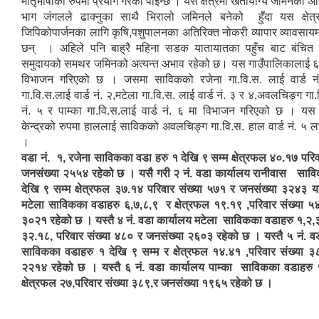
मातृभाषाको रुपमा प्रयोग गरेको पाईन्छ । यस क्षेत्रमा खेतीयोग्य जमिनका अत
भाग जंगलले ढाक्नुका साथै भिरालो जमिनले बनेको हुँदा यस क्षेत्
जिपिकोपार्जनका लागि कृषि,पशुपालनका अतिरिक्त नोकरी व्यापार व्यावसायम
छन् । अहिले पनि बाह्रै महिना सडक यातायातका पहुँच बाट बंचित य
समुदायको समथर जमिनको अत्यन्त अभाव रहेको छ। यस गाउँपालिकालाई ६
विभाजन गरिएको छ । जसमा साविकको रजेना गा.वि.स. लाई वार्ड नं
गा.वि.स.लाई वार्ड नं. २,मटेला गा.वि.स. लाई वार्ड नं. ३ र ४,अवलचिङ्ग गा.
नं. ५ र पाम्का गा.वि.स.लाई वार्ड नं. ६ मा विभाजन गरिएको छ । यस
केन्द्रको रुपमा हाललाई साविकको अवलचिङ्ग गा.वि.स. हाल वार्ड नं. ५ 
।
वडा नं. १, रजेना साविकका वडा हरु १ देखि ९ सम्म क्षेत्रफल ४०.१७ परि
जनसंख्या २५५४ रहेको छ । यसै गरी २ नं. वडा कार्यालय रानीवास साव
देखि ९ सम्म क्षेत्रफल ३७.१४ परिवार संख्या ५७१ र जनसंख्या ३२४३ यस
मटेला साविकका वडाहरु ६,७,८,९ र क्षेत्रफल १९.१९ ,परिवार संख्या ५
३०२१ रहेको छ । यस्तै ४ नं. वडा कार्यालय मटेला साविकका वडाहरु १,२,३
३२.१८, परिवार संख्या ४८० र जनसंख्या २६०३ रहेको छ । यस्तै ५ नं.
साविकका वडाहरु १ देखि ९ सम्म र क्षेत्रफल १४.४१ ,परिवार संख्या ३
२२१४ रहेको छ । यस्तै ६ नं. वडा कार्यालय पाम्का साविकका वडाहरु 
क्षेत्रफल २७,परिवार संख्या ३८९,र जनसंख्या १९६५ रहेको छ ।