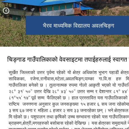
चिङ्गाड गाउँपालिकाको कार्यालय अवलचिङ्ग
भैरव माध्यमिक विद्यालय अवलचिङ्ग
जनता मावि रानिवास
चिङ्गाड गाउँपालिकाको वेवसाइटमा तपाईहरुलाई स्वागत
सुर्खेत जिल्लाको उत्तर पृर्वमा रहेको यो क्षेत्र अधिकांश भुभाग पहाडी क्षे
साविकका, रजेना,रानीवास,मटेला,अवलचिङ्ग,पाम्का गा.वि.स हरु म
गाउँपालिका बनेको छ । तुलानात्मक रुपमा गोलो आकृती भएको यो गाउँपाल
०
०
०
२८
३१' ५०'' उत्तर देखि २८
४३' ५०'' उत्तर सम्म र देशान्तर ८१
४४' ५
०
८१
५५' १४'' पूर्व सम्म फैलिएको छ । हाल प्रस्तावित यस गाउँपालिका
राष्टिय जनगणना अनुसार कुल जनसङ्ख्या १५ हजार ६ सय जना रहेकोमा 
३ सय ६७ जना र महिला ८ हजार २ सय ३३ जनारहेका छन् । भने क्षेत्रफल 
मि रहेको छ। पशुपालन तथा कृषिको उच्च सम्भावना रहेको यस गाउँपालिकाम
ब्राहमण,क्षेत्री,मगरहरुको बसोबास रहेको देखिन्छ । यस क्षेत्रका समुदायले 