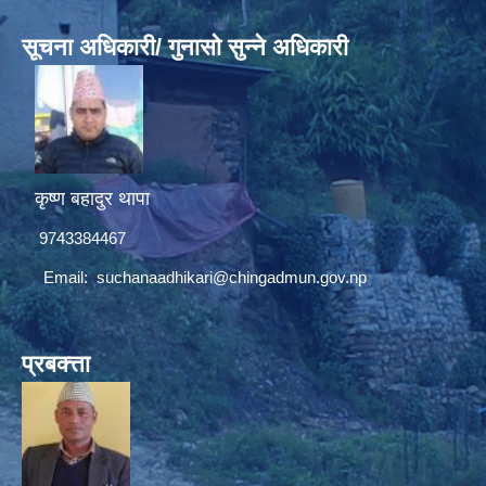
सूचना अधिकारी/ गुनासो सुन्ने अधिकारी
कृष्ण बहादुर थापा
9743384467
Email:
suchanaadhikari@chingadmun.gov.np
प्रबक्त्ता