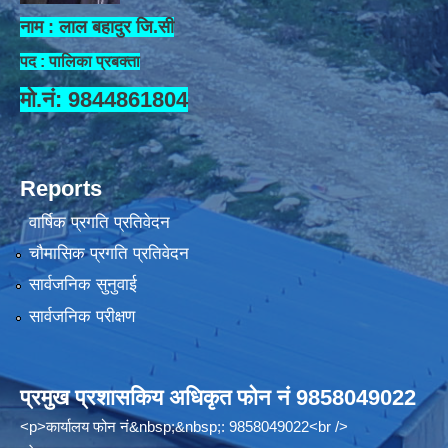
नाम : लाल बहादुर जि.सी
पद : पालिका प्रबक्ता
मो.नं: 9844861804
Reports
वार्षिक प्रगति प्रतिवेदन
चौमासिक प्रगति प्रतिवेदन
सार्वजनिक सुनुवाई
सार्वजनिक परीक्षण
प्रमुख प्रशासकिय अधिकृत फोन नं 9858049022
<p>कार्यालय फोन नं&nbsp;&nbsp;: 9858049022<br />