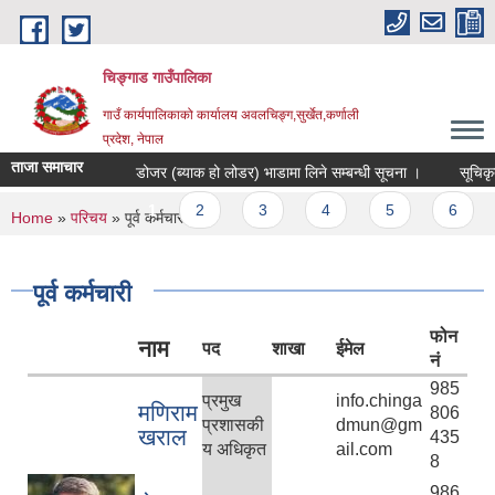
Skip to main content
चिङ्गाड गाउँपालिका
गाउँ कार्यपालिकाको कार्यालय अवलचिङ्ग,सुर्खेत,कर्णाली
प्रदेश, नेपाल
ताजा समाचार
डोजर (ब्याक हो लोडर) भाडामा लिने सम्बन्धी सूचना ।
सूचिकृत हुने
Pages
1
2
3
4
5
6
7
You are here
Home
»
परिचय
» पूर्व कर्मचारी
पूर्व कर्मचारी
फोन
नाम
पद
शाखा
ईमेल
नं
985
प्रमुख
info.chinga
मणिराम
806
प्रशासकी
dmun@gm
खराल
435
य अधिकृत
ail.com
8
986