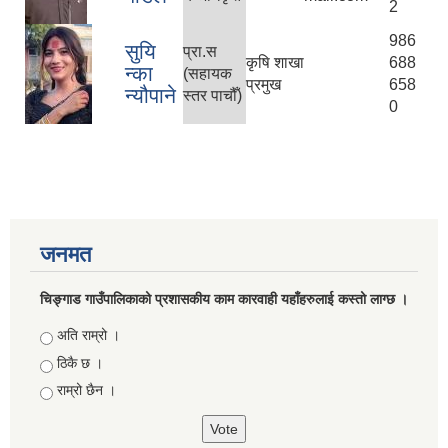
2
986
सुयि
प्रा.स
कृषि शाखा
688
न्का
(सहायक
प्रमुख
658
न्यौपाने
स्तर पाचौँ)
0
जनमत
चिङ्गाड गाउँपालिकाको प्रशासकीय काम कारवाही यहाँहरुलाई कस्तो लाग्छ ।
Choices
अति राम्रो ।
ठिकै छ ।
राम्रो छैन ।