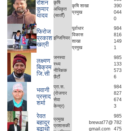
रोशन
कृषि
कृषि शाखा
390
कुमार
अधिकृत
प्रमुख
044
यादव
(सातौँ)
0
पूर्वाधार
984
फिरोज
विकास
816
प्रकाश
इन्जिनियर
शाखा
149
खत्री
प्रमुख
1
जनस्वा
985
लक्ष्मण
स्थ्य
133
बिक्रम
नीरिक्षक
573
जि.सी
छैटौं
6
प्रा.स.
984
भवानी
(रोजगार
827
प्रसाद
सेवा
674
शर्मा
केन्द्र)
3
रेवत
985
प्रमुख
बहादुर
brewat77@
782
प्रशासकी
बु्ढाथो
gmail.com
475