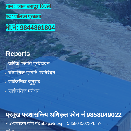
नाम : लाल बहादुर जि.सी
पद : पालिका प्रबक्ता
मो.नं: 9844861804
Reports
वार्षिक प्रगति प्रतिवेदन
चौमासिक प्रगति प्रतिवेदन
सार्वजनिक सुनुवाई
सार्वजनिक परीक्षण
प्रमुख प्रशासकिय अधिकृत फोन नं 9858049022
<p>कार्यालय फोन नं&nbsp;&nbsp;: 9858049022<br />
इमेल: