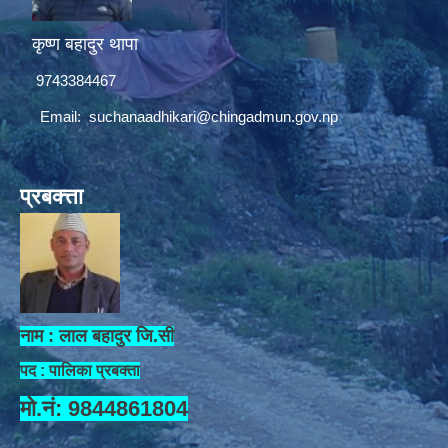
कृष्ण बहादुर थापा
9743384467
Email:
suchanaadhikari@chingadmun.gov.np
प्रबक्त्ता
नाम : लाल बहादुर जि.सी
पद : पालिका प्रबक्ता
मो.नं: 9844861804