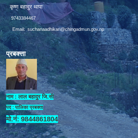
कृष्ण बहादुर थापा
9743384467
Email:
suchanaadhikari@chingadmun.gov.np
प्रबक्त्ता
नाम : लाल बहादुर जि.सी
पद : पालिका प्रबक्ता
मो.नं: 9844861804