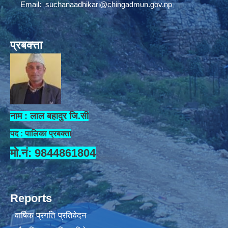
Email:
suchanaadhikari@chingadmun.gov.np
प्रबक्त्ता
नाम : लाल बहादुर जि.सी
पद : पालिका प्रबक्ता
मो.नं: 9844861804
Reports
वार्षिक प्रगति प्रतिवेदन