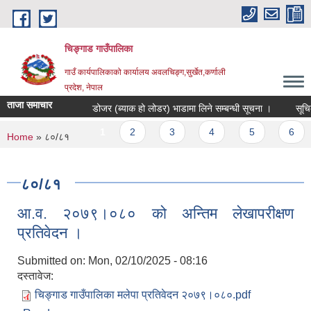
Skip to main content
चिङ्गाड गाउँपालिका
गाउँ कार्यपालिकाको कार्यालय अवलचिङ्ग,सुर्खेत,कर्णाली
प्रदेश, नेपाल
ताजा समाचार
डोजर (ब्याक हो लोडर) भाडामा लिने सम्बन्धी सूचना ।
सूचिकृत ह
Pages
1
2
3
4
5
6
You are here
Home
» ८०/८१
८०/८१
आ.व. २०७९।०८० को अन्तिम लेखापरीक्षण
प्रतिवेदन ।
Submitted on:
Mon, 02/10/2025 - 08:16
दस्तावेज:
चिङ्गाड गाउँपालिका मलेपा प्रतिवेदन २०७९।०८०.pdf