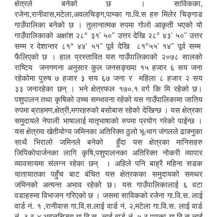
क्षेत्रले बनेको छ । साविकका,
रजेना,रानीवास,मटेला,अवलचिङ्ग,पाम्का गा.वि.स हरु मिलेर चिङ्गाड
गाउँपालिका बनेको छ । तुलानात्मक रुपमा गोलो आकृती भएको यो
०
०
गाउँपालिकाको अक्षांश २८
३१' ५०'' उत्तर देखि २८
४३' ५०'' उत्तर
०
०
सम्म र देशान्तर ८१
४४' ५१'' पूर्व देखि ८१
५५' १४'' पूर्व सम्म
फैलिएको छ । हाल प्रस्तावित यस गाउँपालिकाको २०७८ सालको
राष्टिय जनगणना अनुसार कुल जनसङ्ख्या १५ हजार ६ सय जना
रहेकोमा पुरुष ७ हजार ३ सय ६७ जना र महिला ८ हजार २ सय
३३ जनारहेका छन् । भने क्षेत्रफल १७०.१ वर्ग कि मि रहेको छ।
पशुपालन तथा कृषिको उच्च सम्भावना रहेको यस गाउँपालिकामा जातिय
रुपमा ब्राहमण,क्षेत्री,मगरहरुको बसोबास रहेको देखिन्छ । यस क्षेत्रका
समुदायले नेपाली भाषालाई मातृभाषाको रुपमा प्रयोग गरेको पाईन्छ ।
यस क्षेत्रमा खेतीयोग्य जमिनका अतिरिक्त ठुलो भू-भाग जंगलले ढाक्नुका
साथै भिरालो जमिनले बनेको हुँदा यस क्षेत्रका मानिसहरु
जिपिकोपार्जनका लागि कृषि,पशुपालनका अतिरिक्त नोकरी व्यापार
व्यावसायमा संलग्न रहेका छन् । अहिले पनि बाह्रै महिना सडक
यातायातका पहुँच बाट बंचित यस क्षेत्रकका समुदायको समथर
जमिनको अत्यन्त अभाव रहेको छ। यस गाउँपालिकालाई ६ वटा
वडाहरुमा विभाजन गरिएको छ । जसमा साविकको रजेना गा.वि.स. लाई
वार्ड नं. १ ,रानीवास गा.वि.स.लाई वार्ड नं. २,मटेला गा.वि.स. लाई वार्ड
नं. ३ र ४,अवलचिङ्ग गा.वि.स. लाई वार्ड नं. ५ र पाम्का गा.वि.स.लाई