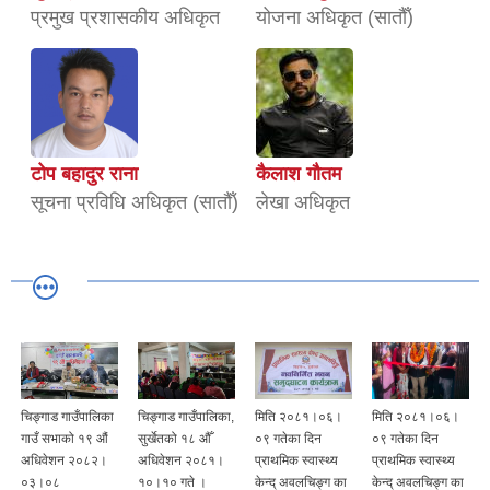
प्रमुख प्रशासकीय अधिकृत
योजना अधिकृत (सातौँ)
टोप बहादुर राना
कैलाश गौतम
सूचना प्रविधि अधिकृत (सातौँ)
लेखा अधिकृत
चिङ्गाड गाउँपालिका
चिङ्गाड गाउँपालिका,
मिति २०८१।०६।
मिति २०८१।०६।
गाउँ सभाको १९ औं
सुर्खेतको १८ औँ
०९ गतेका दिन
०९ गतेका दिन
अधिवेशन २०८२।
अधिवेशन २०८१।
प्राथमिक स्वास्थ्य
प्राथमिक स्वास्थ्य
०३।०८
१०।१० गते ।
केन्द् अवलचिङ्ग का
केन्द् अवलचिङ्ग का