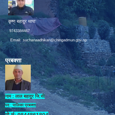
कृष्ण बहादुर थापा
9743384467
Email:
suchanaadhikari@chingadmun.gov.np
प्रबक्त्ता
नाम : लाल बहादुर जि.सी
पद : पालिका प्रबक्ता
मो.नं: 9844861804