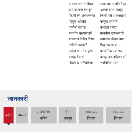
व्यवस्थापन समितिका
व्यवस्थापन समितिका
अध्यक्ष लाल बहादुर
अध्यक्ष लाल बहादुर
जि.सी को अध्यक्षतामा
जि.सी को अध्यक्षतामा
प्रमुख अथिति
प्रमुख अथिति
कर्णाली प्रदेश
कर्णाली प्रदेश
माननीय मूख्यमन्त्री
माननीय मूख्यमन्त्री
यामलाल कँडेल विशेष
यामलाल कँडेल बाट
अथिति कर्णाली
चिङ्गाड गा.पा
प्रदेश माननीय कृष्ण
प्राथमिक स्वास्थ्य
बहादुर जि.सी,
केन्द्र अवलचिङ्ग को
चिङ्गाड गाउँपालिक
नवनिर्मित भवन
जानकारी
सार्वजनिक
ऐन,
आय व्यय
आय व्यय
बजेट
योजना
(active
खरिद
कानुन
विवरण
विवरण
tab)