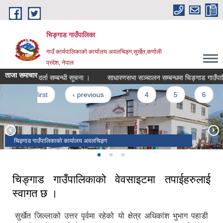
Skip to main content
चिङ्गाड गाउँपालिका
गाउँ कार्यपालिकाको कार्यालय अवलचिङ्ग,सुर्खेत,कर्णाली
प्रदेश, नेपाल
ताजा समाचार
व्यवसाय दर्ता सम्बन्धी सूचना ।
साधारणसभा सञ्चालन सम्बन्धमा चिङ्गाड गाउँपालिकाको म
Pages
« first
‹ previous
…
4
5
6
7
चिङ्गाड गाउँपालिकाको कार्यालय अवलचिङ्ग
भैरव माध्यमिक विद्यालय अवलचिङ्ग
जनता मावि रानिवास
चिङ्गाड गाउँपालिकाको वेवसाइटमा तपाईहरुलाई
स्वागत छ ।
सुर्खेत जिल्लाको उत्तर पृर्वमा रहेको यो क्षेत्र अधिकांश भुभाग पहाडी