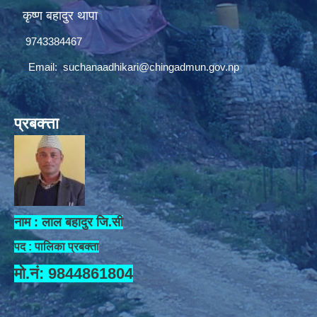
कृष्ण बहादुर थापा
9743384467
Email:
suchanaadhikari@chingadmun.gov.np
प्रबक्त्ता
नाम : लाल बहादुर जि.सी
पद : पालिका प्रबक्ता
मो.नं: 9844861804