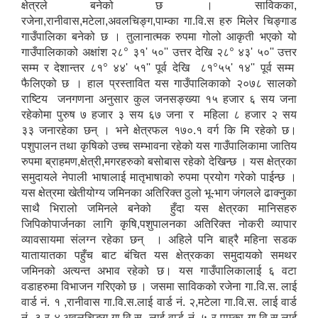
क्षेत्रले बनेको छ । साविकका,
रजेना,रानीवास,मटेला,अवलचिङ्ग,पाम्का गा.वि.स हरु मिलेर चिङ्गाड
गाउँपालिका बनेको छ । तुलानात्मक रुपमा गोलो आकृती भएको यो
०
०
गाउँपालिकाको अक्षांश २८
३१' ५०'' उत्तर देखि २८
४३' ५०'' उत्तर
०
०
सम्म र देशान्तर ८१
४४' ५१'' पूर्व देखि ८१
५५' १४'' पूर्व सम्म
फैलिएको छ । हाल प्रस्तावित यस गाउँपालिकाको २०७८ सालको
राष्टिय जनगणना अनुसार कुल जनसङ्ख्या १५ हजार ६ सय जना
रहेकोमा पुरुष ७ हजार ३ सय ६७ जना र महिला ८ हजार २ सय
३३ जनारहेका छन् । भने क्षेत्रफल १७०.१ वर्ग कि मि रहेको छ।
पशुपालन तथा कृषिको उच्च सम्भावना रहेको यस गाउँपालिकामा जातिय
रुपमा ब्राहमण,क्षेत्री,मगरहरुको बसोबास रहेको देखिन्छ । यस क्षेत्रका
समुदायले नेपाली भाषालाई मातृभाषाको रुपमा प्रयोग गरेको पाईन्छ ।
यस क्षेत्रमा खेतीयोग्य जमिनका अतिरिक्त ठुलो भू-भाग जंगलले ढाक्नुका
साथै भिरालो जमिनले बनेको हुँदा यस क्षेत्रका मानिसहरु
जिपिकोपार्जनका लागि कृषि,पशुपालनका अतिरिक्त नोकरी व्यापार
व्यावसायमा संलग्न रहेका छन् । अहिले पनि बाह्रै महिना सडक
यातायातका पहुँच बाट बंचित यस क्षेत्रकका समुदायको समथर
जमिनको अत्यन्त अभाव रहेको छ। यस गाउँपालिकालाई ६ वटा
वडाहरुमा विभाजन गरिएको छ । जसमा साविकको रजेना गा.वि.स. लाई
वार्ड नं. १ ,रानीवास गा.वि.स.लाई वार्ड नं. २,मटेला गा.वि.स. लाई वार्ड
नं. ३ र ४,अवलचिङ्ग गा.वि.स. लाई वार्ड नं. ५ र पाम्का गा.वि.स.लाई