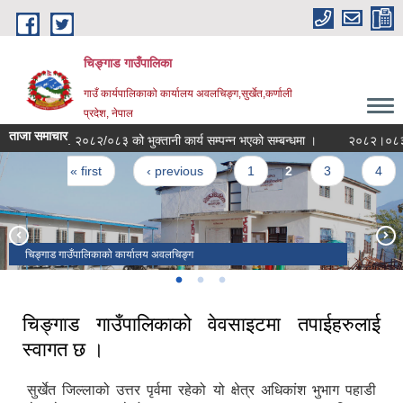
Skip to main content
चिङ्गाड गाउँपालिका
गाउँ कार्यपालिकाको कार्यालय अवलचिङ्ग,सुर्खेत,कर्णाली
प्रदेश, नेपाल
ताजा समाचार
आ.व. २०८२/०८३ को भुक्तानी कार्य सम्पन्न भएको सम्बन्धमा ।
Pages
« first
‹ previous
1
2
3
4
5
चिङ्गाड गाउँपालिकाको कार्यालय अवलचिङ्ग
भैरव माध्यमिक विद्यालय अवलचिङ्ग
जनता मावि रानिवास
चिङ्गाड गाउँपालिकाको वेवसाइटमा तपाईहरुलाई
स्वागत छ ।
सुर्खेत जिल्लाको उत्तर पृर्वमा रहेको यो क्षेत्र अधिकांश भुभाग पहाडी