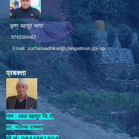
कृष्ण बहादुर थापा
9743384467
Email:
suchanaadhikari@chingadmun.gov.np
प्रबक्त्ता
नाम : लाल बहादुर जि.सी
पद : पालिका प्रबक्ता
मो.नं: 9844861804