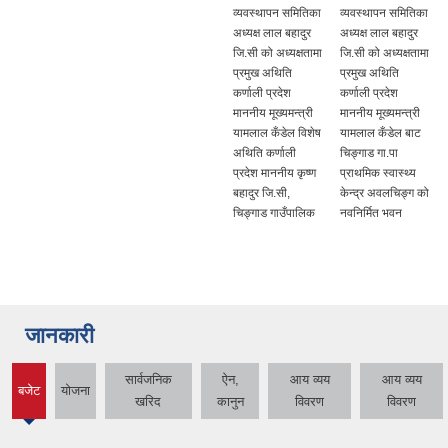
व्यवस्थापन समितिका
व्यवस्थापन समितिका
अध्यक्ष लाल बहादुर
अध्यक्ष लाल बहादुर
जि.सी को अध्यक्षतामा
जि.सी को अध्यक्षतामा
प्रमुख अथिति
प्रमुख अथिति
कर्णाली प्रदेश
कर्णाली प्रदेश
माननीय मूख्यमन्त्री
माननीय मूख्यमन्त्री
यामलाल कँडेल विशेष
यामलाल कँडेल बाट
अथिति कर्णाली
चिङ्गाड गा.पा
प्रदेश माननीय कृष्ण
प्राथमिक स्वास्थ्य
बहादुर जि.सी,
केन्द्र अवलचिङ्ग को
चिङ्गाड गाउँपालिक
नवनिर्मित भवन
जानकारी
सार्वजनिक
ऐन,
आय व्यय
आय व्यय
बजेट
योजना
(active
खरिद
कानुन
विवरण
विवरण
tab)