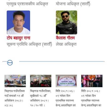
प्रमुख प्रशासकीय अधिकृत
योजना अधिकृत (सातौँ)
टोप बहादुर राना
कैलाश गौतम
सूचना प्रविधि अधिकृत (सातौँ)
लेखा अधिकृत
चिङ्गाड गाउँपालिका
चिङ्गाड गाउँपालिका,
मिति २०८१।०६।
मिति २०८१।०६।
गाउँ सभाको १९ औं
सुर्खेतको १८ औँ
०९ गतेका दिन
०९ गतेका दिन
अधिवेशन २०८२।
अधिवेशन २०८१।
प्राथमिक स्वास्थ्य
प्राथमिक स्वास्थ्य
०३।०८
१०।१० गते ।
केन्द् अवलचिङ्ग का
केन्द् अवलचिङ्ग का