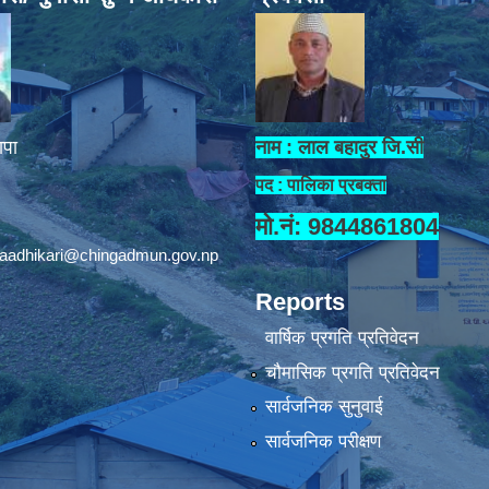
ापा
नाम : लाल बहादुर जि.सी
पद : पालिका प्रबक्ता
मो.नं: 9844861804
aadhikari@chingadmun.gov.np
Reports
वार्षिक प्रगति प्रतिवेदन
चौमासिक प्रगति प्रतिवेदन
सार्वजनिक सुनुवाई
सार्वजनिक परीक्षण