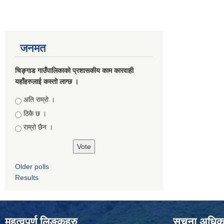
जनमत
चिङ्गाड गाउँपालिकाको प्रशासकीय काम कारवाही
यहाँहरुलाई कस्तो लाग्छ ।
Choices
अति राम्रो ।
ठिकै छ ।
राम्रो छैन ।
Older polls
Results
महत्वपुर्ण लिङ्कहरु
सूचना अधिकार