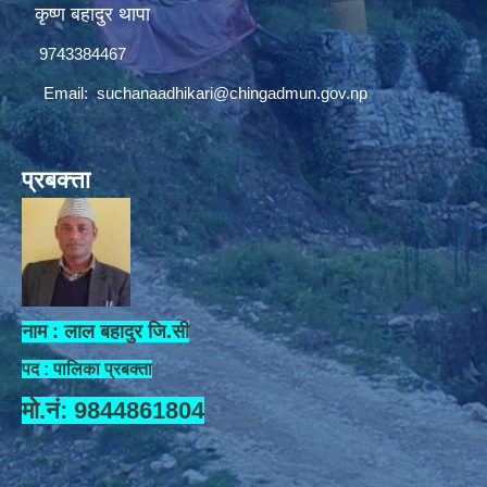
कृष्ण बहादुर थापा
9743384467
Email:
suchanaadhikari@chingadmun.gov.np
प्रबक्त्ता
नाम : लाल बहादुर जि.सी
पद : पालिका प्रबक्ता
मो.नं: 9844861804