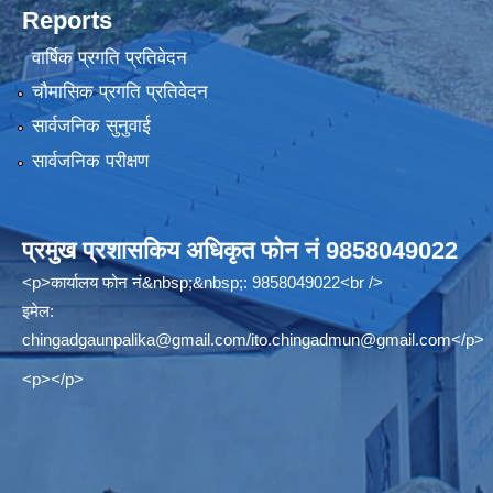
Reports
वार्षिक प्रगति प्रतिवेदन
चौमासिक प्रगति प्रतिवेदन
सार्वजनिक सुनुवाई
सार्वजनिक परीक्षण
प्रमुख प्रशासकिय अधिकृत फोन नं 9858049022
<p>कार्यालय फोन नं&nbsp;&nbsp;: 9858049022<br />
इमेल:
chingadgaunpalika@gmail.com
/
ito.chingadmun@gmail.com
</p>
<p></p>