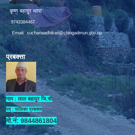
कृष्ण बहादुर थापा
9743384467
Email:
suchanaadhikari@chingadmun.gov.np
प्रबक्त्ता
नाम : लाल बहादुर जि.सी
पद : पालिका प्रबक्ता
मो.नं: 9844861804