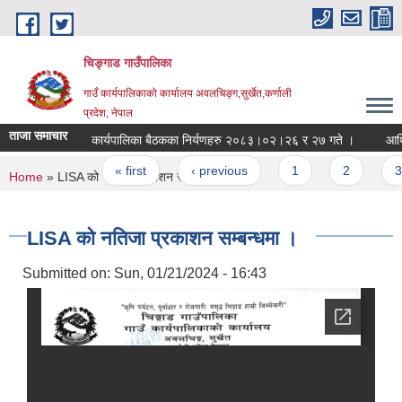
Skip to main content
चिङ्गाड गाउँपालिका
गाउँ कार्यपालिकाको कार्यालय अवलचिङ्ग,सुर्खेत,कर्णाली
प्रदेश, नेपाल
ताजा समाचार
कार्यपालिका बैठकका निर्यणहरु २०८३।०२।२६ र २७ गते ।
आर्थिक व
Pages
« first
‹ previous
1
2
3
You are here
Home
» LISA को नतिजा प्रकाशन सम्बन्धमा ।
LISA को नतिजा प्रकाशन सम्बन्धमा ।
Submitted on:
Sun, 01/21/2024 - 16:43