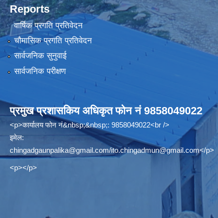
Reports
वार्षिक प्रगति प्रतिवेदन
चौमासिक प्रगति प्रतिवेदन
सार्वजनिक सुनुवाई
सार्वजनिक परीक्षण
प्रमुख प्रशासकिय अधिकृत फोन नं 9858049022
<p>कार्यालय फोन नं&nbsp;&nbsp;: 9858049022<br />
इमेल:
chingadgaunpalika@gmail.com
/
ito.chingadmun@gmail.com
</p>
<p></p>