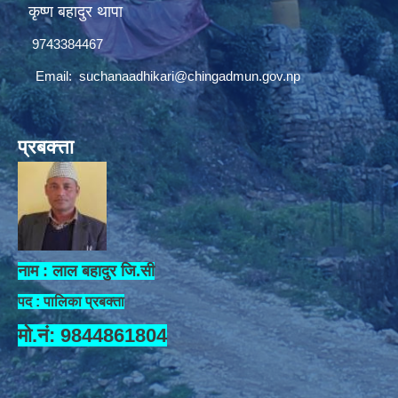
कृष्ण बहादुर थापा
9743384467
Email:
suchanaadhikari@chingadmun.gov.np
प्रबक्त्ता
नाम : लाल बहादुर जि.सी
पद : पालिका प्रबक्ता
मो.नं: 9844861804