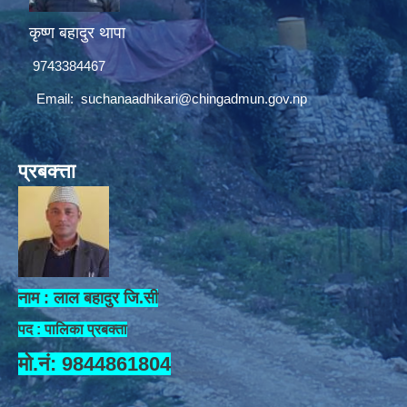
कृष्ण बहादुर थापा
9743384467
Email:
suchanaadhikari@chingadmun.gov.np
प्रबक्त्ता
नाम : लाल बहादुर जि.सी
पद : पालिका प्रबक्ता
मो.नं: 9844861804