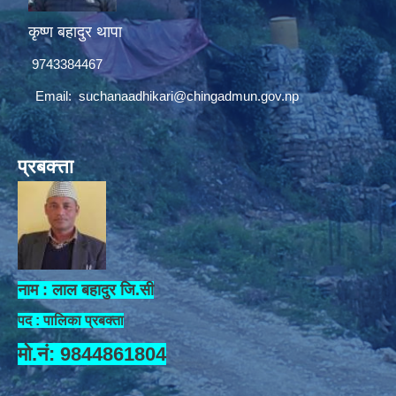
कृष्ण बहादुर थापा
9743384467
Email:
suchanaadhikari@chingadmun.gov.np
प्रबक्त्ता
नाम : लाल बहादुर जि.सी
पद : पालिका प्रबक्ता
मो.नं: 9844861804