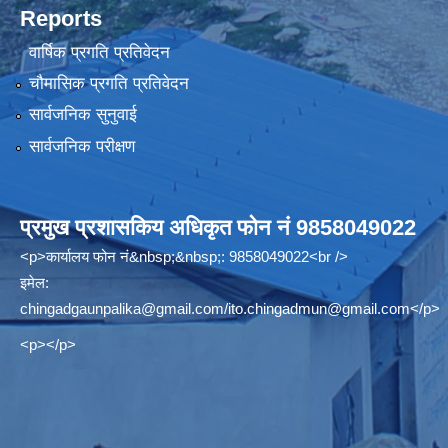
Reports
वार्षिक प्रगति प्रतिवेदन
चौमासिक प्रगति प्रतिवेदन
सार्वजनिक सुनुवाई
सार्वजनिक परीक्षण
प्रमुख प्रशासकिय अधिकृत फोन नं 9858049022
<p>कार्यालय फोन नं&nbsp;&nbsp;: 9858049022<br />
इमेल:
chingadgaunpalika@gmail.com
/
ito.chingadmun@gmail.com
</p>
<p></p>