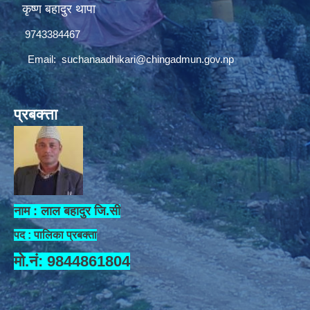
कृष्ण बहादुर थापा
9743384467
Email:
suchanaadhikari@chingadmun.gov.np
प्रबक्त्ता
नाम : लाल बहादुर जि.सी
पद : पालिका प्रबक्ता
मो.नं: 9844861804