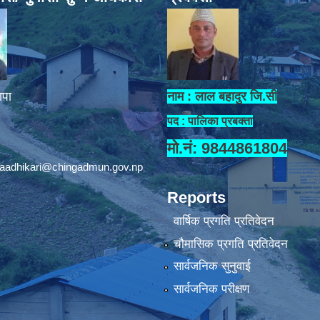
ापा
नाम : लाल बहादुर जि.सी
पद : पालिका प्रबक्ता
मो.नं: 9844861804
aadhikari@chingadmun.gov.np
Reports
वार्षिक प्रगति प्रतिवेदन
चौमासिक प्रगति प्रतिवेदन
सार्वजनिक सुनुवाई
सार्वजनिक परीक्षण