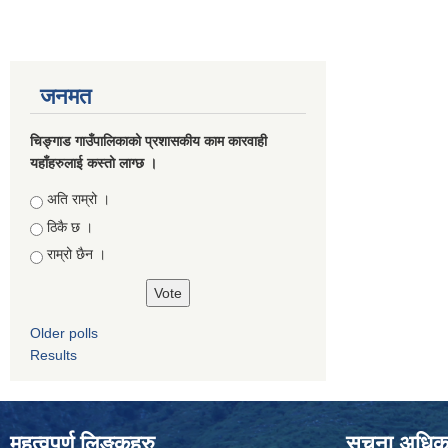
जनमत
चिङ्गाड गाउँपालिकाको प्रशासकीय काम कारवाही
यहाँहरुलाई कस्तो लाग्छ ।
Choices
अति राम्रो ।
ठिकै छ ।
राम्रो छैन ।
Older polls
Results
महत्वपुर्ण लिङ्कहरु
सूचना अधिकार