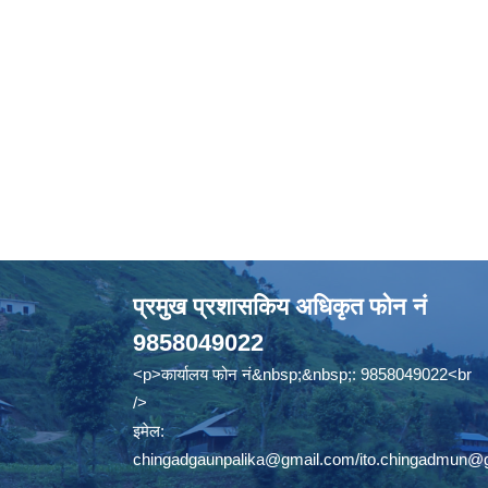
प्रमुख प्रशासकिय अधिकृत फोन नं
9858049022
<p>कार्यालय फोन नं&nbsp;&nbsp;: 9858049022<br
/>
इमेल:
chingadgaunpalika@gmail.com
/
ito.chingadmun@