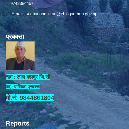
9743384467
Email:
suchanaadhikari@chingadmun.gov.np
प्रबक्त्ता
नाम : लाल बहादुर जि.सी
पद : पालिका प्रबक्ता
मो.नं: 9844861804
Reports