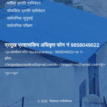
वार्षिक प्रगति प्रतिवेदन
चौमासिक प्रगति प्रतिवेदन
सार्वजनिक सुनुवाई
सार्वजनिक परीक्षण
प्रमुख प्रशासकिय अधिकृत फोन नं 9858049022
<p>कार्यालय फोन नं&nbsp;&nbsp;: 9858049022<br />
इमेल:
chingadgaunpalika@gmail.com
/
ito.chingadmun@gmail.com
</p>
<p></p>
© 2026 चिङ्गाड गाउँपालिका