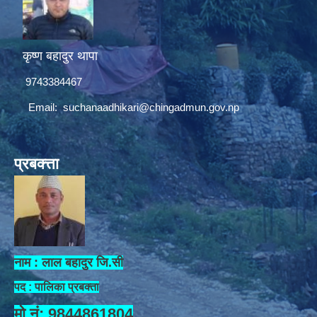
कृष्ण बहादुर थापा
9743384467
Email:
suchanaadhikari@chingadmun.gov.np
प्रबक्त्ता
नाम : लाल बहादुर जि.सी
पद : पालिका प्रबक्ता
मो.नं: 9844861804