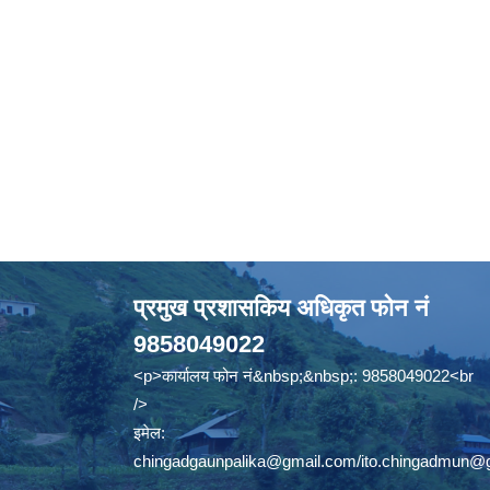
प्रमुख प्रशासकिय अधिकृत फोन नं
9858049022
<p>कार्यालय फोन नं&nbsp;&nbsp;: 9858049022<br
/>
इमेल:
chingadgaunpalika@gmail.com
/
ito.chingadmun@