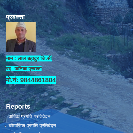
प्रबक्त्ता
नाम : लाल बहादुर जि.सी
पद : पालिका प्रबक्ता
मो.नं: 9844861804
Reports
वार्षिक प्रगति प्रतिवेदन
चौमासिक प्रगति प्रतिवेदन