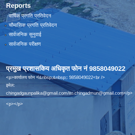
Reports
वार्षिक प्रगति प्रतिवेदन
चौमासिक प्रगति प्रतिवेदन
सार्वजनिक सुनुवाई
सार्वजनिक परीक्षण
प्रमुख प्रशासकिय अधिकृत फोन नं 9858049022
<p>कार्यालय फोन नं&nbsp;&nbsp;: 9858049022<br />
इमेल:
chingadgaunpalika@gmail.com
/
ito.chingadmun@gmail.com
</p>
<p></p>