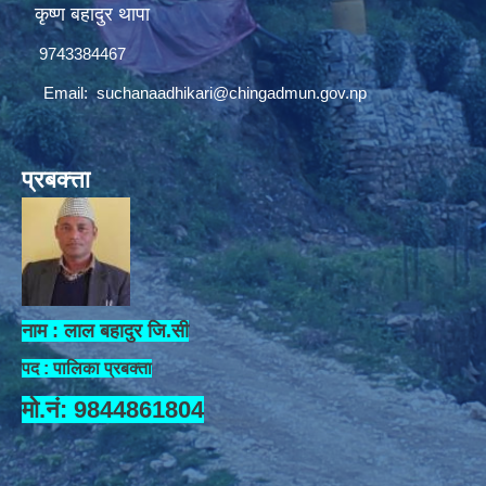
कृष्ण बहादुर थापा
9743384467
Email:
suchanaadhikari@chingadmun.gov.np
प्रबक्त्ता
नाम : लाल बहादुर जि.सी
पद : पालिका प्रबक्ता
मो.नं: 9844861804