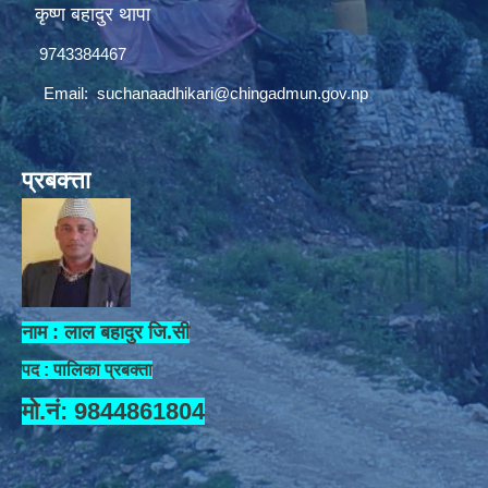
कृष्ण बहादुर थापा
9743384467
Email:
suchanaadhikari@chingadmun.gov.np
प्रबक्त्ता
नाम : लाल बहादुर जि.सी
पद : पालिका प्रबक्ता
मो.नं: 9844861804