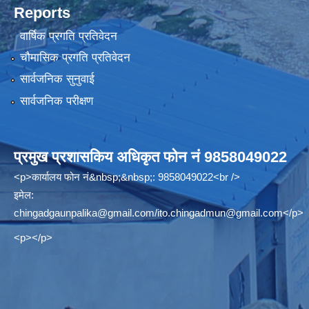
Reports
वार्षिक प्रगति प्रतिवेदन
चौमासिक प्रगति प्रतिवेदन
सार्वजनिक सुनुवाई
सार्वजनिक परीक्षण
प्रमुख प्रशासकिय अधिकृत फोन नं 9858049022
<p>कार्यालय फोन नं&nbsp;&nbsp;: 9858049022<br />
इमेल:
chingadgaunpalika@gmail.com
/
ito.chingadmun@gmail.com
</p>
<p></p>