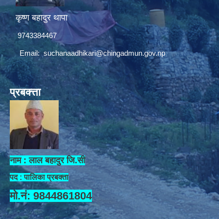
कृष्ण बहादुर थापा
9743384467
Email:
suchanaadhikari@chingadmun.gov.np
प्रबक्त्ता
नाम : लाल बहादुर जि.सी
पद : पालिका प्रबक्ता
मो.नं: 9844861804