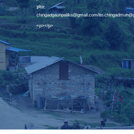
इमेल:
chingadgaunpalika@gmail.com
/
ito.chingadmun@
<p></p>