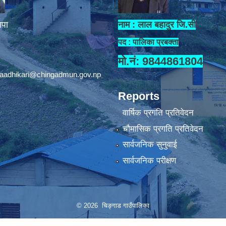
ापा
नाम : लाल बहादुर जि.सी
पद : पालिका प्रबक्ता
मो.नं: 9844861804
aadhikari@chingadmun.gov.np
Reports
वार्षिक प्रगति प्रतिवेदन
चौमासिक प्रगति प्रतिवेदन
सार्वजनिक सुनुवाई
सार्वजनिक परीक्षण
© 2026 चिङ्गाड गाउँपालिका