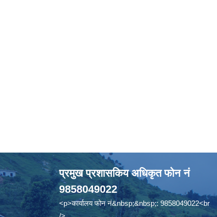
प्रमुख प्रशासकिय अधिकृत फोन नं
9858049022
<p>कार्यालय फोन नं&nbsp;&nbsp;: 9858049022<br
/>