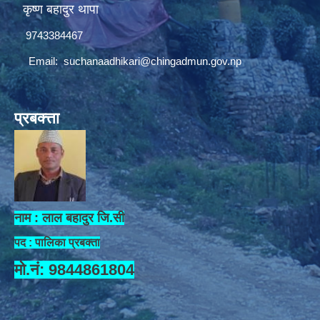
कृष्ण बहादुर थापा
9743384467
Email:
suchanaadhikari@chingadmun.gov.np
प्रबक्त्ता
नाम : लाल बहादुर जि.सी
पद : पालिका प्रबक्ता
मो.नं: 9844861804