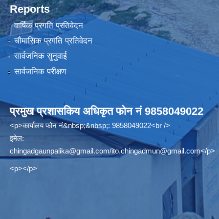
Reports
वार्षिक प्रगति प्रतिवेदन
चौमासिक प्रगति प्रतिवेदन
सार्वजनिक सुनुवाई
सार्वजनिक परीक्षण
प्रमुख प्रशासकिय अधिकृत फोन नं 9858049022
<p>कार्यालय फोन नं&nbsp;&nbsp;: 9858049022<br />
इमेल:
chingadgaunpalika@gmail.com
/
ito.chingadmun@gmail.com
</p>
<p></p>