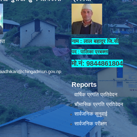
ापा
नाम : लाल बहादुर जि.सी
पद : पालिका प्रबक्ता
मो.नं: 9844861804
aadhikari@chingadmun.gov.np
Reports
वार्षिक प्रगति प्रतिवेदन
चौमासिक प्रगति प्रतिवेदन
सार्वजनिक सुनुवाई
सार्वजनिक परीक्षण