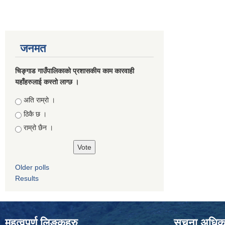
जनमत
चिङ्गाड गाउँपालिकाको प्रशासकीय काम कारवाही
यहाँहरुलाई कस्तो लाग्छ ।
Choices
अति राम्रो ।
ठिकै छ ।
राम्रो छैन ।
Older polls
Results
महत्वपुर्ण लिङ्कहरु
सूचना अधिकार