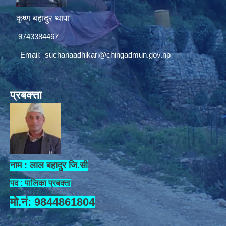
कृष्ण बहादुर थापा
9743384467
Email:
suchanaadhikari@chingadmun.gov.np
प्रबक्त्ता
नाम : लाल बहादुर जि.सी
पद : पालिका प्रबक्ता
मो.नं: 9844861804