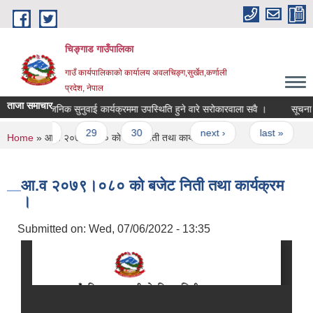
Skip to main content
चिङ्गाड गाउँपालिका
गाउँ कार्यपालिकाको कार्यालय अवलचिङ्ग,सुर्खेत,कर्णाली
प्रदेश, नेपाल
ताजा समाचार
सार्वजनिक सुनुवाई कार्यक्रममा उपस्थिति हुने वारे सरोकारवाला सवै ।
सूचना ! सूच
28
29
30
…
next ›
last »
You are here
Home
» आ.व २०७९।०८० काे बजेट निती तथा कार्यक्रम ।
आ.व २०७९।०८० काे बजेट निती तथा कार्यक्रम
।
Submitted on:
Wed, 07/06/2022 - 13:35