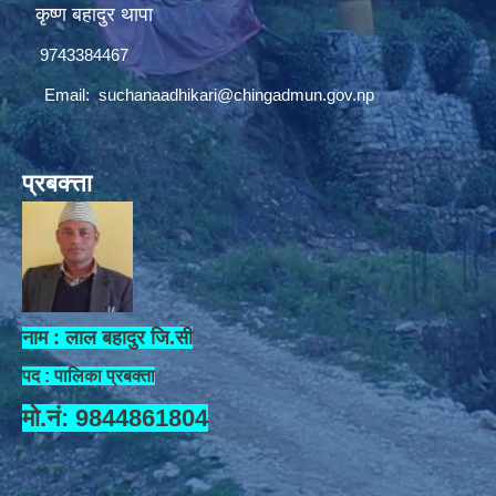
कृष्ण बहादुर थापा
9743384467
Email:
suchanaadhikari@chingadmun.gov.np
प्रबक्त्ता
नाम : लाल बहादुर जि.सी
पद : पालिका प्रबक्ता
मो.नं: 9844861804