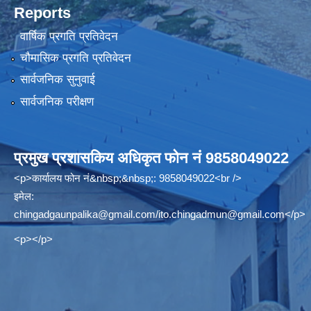
Reports
वार्षिक प्रगति प्रतिवेदन
चौमासिक प्रगति प्रतिवेदन
सार्वजनिक सुनुवाई
सार्वजनिक परीक्षण
प्रमुख प्रशासकिय अधिकृत फोन नं 9858049022
<p>कार्यालय फोन नं&nbsp;&nbsp;: 9858049022<br />
इमेल:
chingadgaunpalika@gmail.com
/
ito.chingadmun@gmail.com
</p>
<p></p>