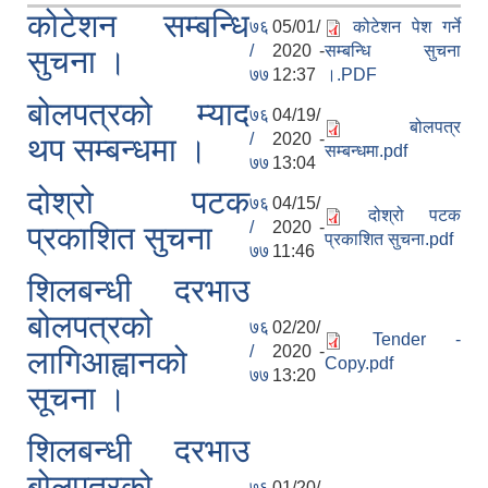
कोटेशन सम्बन्धि
७६
05/01/
कोटेशन पेश गर्ने
/
2020 -
सम्बन्धि सुचना
सुचना ।
७७
12:37
।.PDF
बोलपत्रको म्याद
७६
04/19/
बोलपत्र
/
2020 -
थप सम्बन्धमा ।
सम्बन्धमा.pdf
७७
13:04
दोश्रो पटक
७६
04/15/
दोश्रो पटक
/
2020 -
प्रकाशित सुचना
प्रकाशित सुचना.pdf
७७
11:46
शिलबन्धी दरभाउ
बोलपत्रको
७६
02/20/
Tender -
/
2020 -
लागिआह्वानको
Copy.pdf
७७
13:20
सूचना ।
शिलबन्धी दरभाउ
बोलपत्रको
७६
01/20/