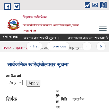
Skip to main content
चिङ्गाड गाउँपालिका
गाउँ कार्यपालिकाको कार्यालय अवलचिङ्ग,सुर्खेत,कर्णाली
प्रदेश, नेपाल
ताजा समाचार
व्यवसाय दर्ता सम्बन्धी सूचना ।
साधारणसभा सञ्चालन सम्बन्धमा चिङ्गाड 
Pages
« first
‹ previous
…
4
5
You are here
Home
»
सूचना तथा जानकारी
» सार्वजनिक खरिद/बोलपत्र सूचना
सार्वजनिक खरिद/बोलपत्र सूचना
आर्थिक वर्ष
आ
र्थि
शिर्षक
मिति
दस्तावेज
क
वर्ष