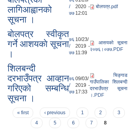
/
2020 -
बोलपत्र.pdf
लागिआह्वानको
७७
12:01
सूचना ।
बाेलपत्र स्वीकृत
७६
10/23/
गर्ने आशयकाे सूचना
आसयको सूचना
/
2019 -
२०७६।०७७.PDF
।
७७
11:39
शिलबन्दी
चिङ्गाड
दरभाउँपत्र आव्हान
७६
09/03/
गाउँपालिका शिलबन्दी
/
2019 -
गरिएको सम्बन्धि
दरभाउँपत्र सूचना
७७
17:33
।.PDF
सूचना ।
Pages
« first
‹ previous
1
2
3
4
5
6
7
8