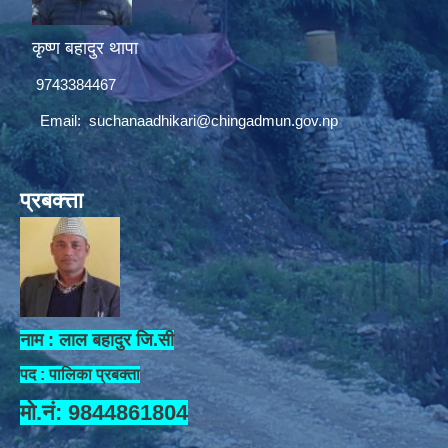
कृष्ण बहादुर थापा
9743384467
Email:
suchanaadhikari@chingadmun.gov.np
प्रबक्त्ता
नाम : लाल बहादुर जि.सी
पद : पालिका प्रबक्ता
मो.नं: 9844861804