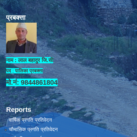
प्रबक्त्ता
नाम : लाल बहादुर जि.सी
पद : पालिका प्रबक्ता
मो.नं: 9844861804
Reports
वार्षिक प्रगति प्रतिवेदन
चौमासिक प्रगति प्रतिवेदन