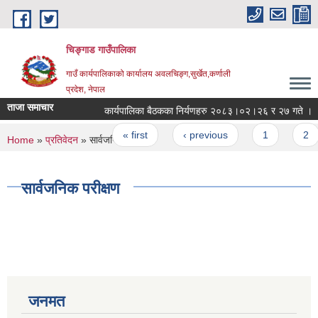
Skip to main content
चिङ्गाड गाउँपालिका
गाउँ कार्यपालिकाको कार्यालय अवलचिङ्ग,सुर्खेत,कर्णाली
प्रदेश, नेपाल
ताजा समाचार
कार्यपालिका बैठकका निर्यणहरु २०८३।०२।२६ र २७ गते ।
Pages
« first
‹ previous
1
2
You are here
Home
»
प्रतिवेदन
» सार्वजनिक परीक्षण
सार्वजनिक परीक्षण
जनमत