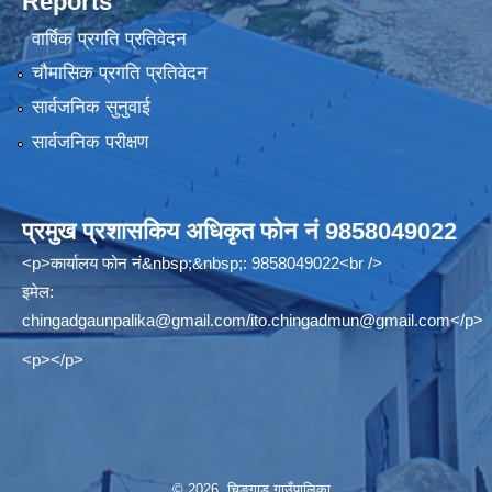
Reports
वार्षिक प्रगति प्रतिवेदन
चौमासिक प्रगति प्रतिवेदन
सार्वजनिक सुनुवाई
सार्वजनिक परीक्षण
प्रमुख प्रशासकिय अधिकृत फोन नं 9858049022
<p>कार्यालय फोन नं&nbsp;&nbsp;: 9858049022<br />
इमेल:
chingadgaunpalika@gmail.com
/
ito.chingadmun@gmail.com
</p>
<p></p>
© 2026 चिङ्गाड गाउँपालिका