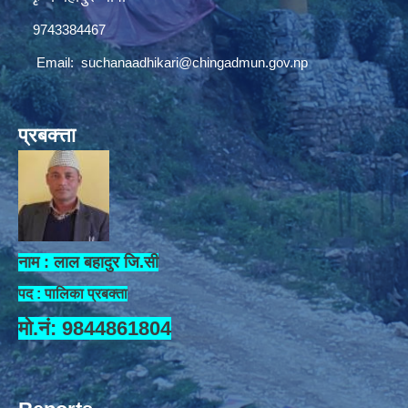
9743384467
Email:
suchanaadhikari@chingadmun.gov.np
प्रबक्त्ता
नाम : लाल बहादुर जि.सी
पद : पालिका प्रबक्ता
मो.नं: 9844861804