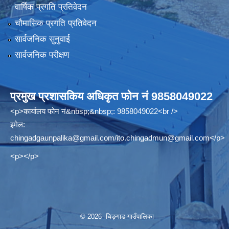
वार्षिक प्रगति प्रतिवेदन
चौमासिक प्रगति प्रतिवेदन
सार्वजनिक सुनुवाई
सार्वजनिक परीक्षण
प्रमुख प्रशासकिय अधिकृत फोन नं 9858049022
<p>कार्यालय फोन नं&nbsp;&nbsp;: 9858049022<br />
इमेल:
chingadgaunpalika@gmail.com
/
ito.chingadmun@gmail.com
</p>
<p></p>
© 2026 चिङ्गाड गाउँपालिका