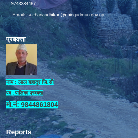
9743384467
Email:
suchanaadhikari@chingadmun.gov.np
प्रबक्त्ता
नाम : लाल बहादुर जि.सी
पद : पालिका प्रबक्ता
मो.नं: 9844861804
Reports