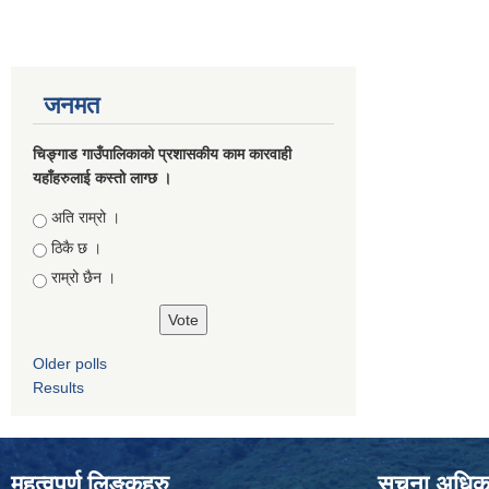
जनमत
चिङ्गाड गाउँपालिकाको प्रशासकीय काम कारवाही
यहाँहरुलाई कस्तो लाग्छ ।
Choices
अति राम्रो ।
ठिकै छ ।
राम्रो छैन ।
Older polls
Results
महत्वपुर्ण लिङ्कहरु
सूचना अधिकार