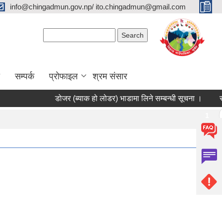
info@chingadmun.gov.np/ ito.chingadmun@gmail.com
Search form
Search
सम्पर्क
प्रोफाइल
श्रम संसार
डोजर (ब्याक हो लोडर) भाडामा लिने सम्बन्धी सूचना ।
सूचिकृत
Pages
1
2