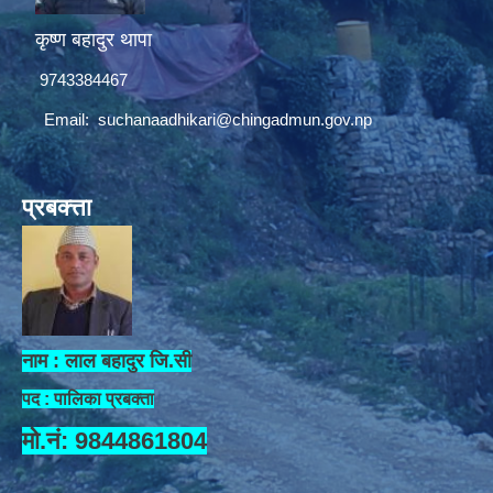
कृष्ण बहादुर थापा
9743384467
Email:
suchanaadhikari@chingadmun.gov.np
प्रबक्त्ता
नाम : लाल बहादुर जि.सी
पद : पालिका प्रबक्ता
मो.नं: 9844861804