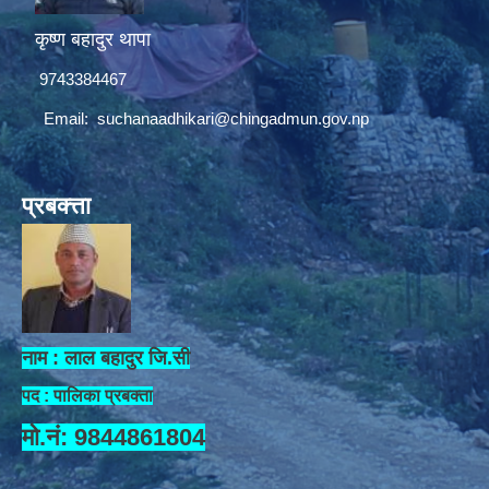
कृष्ण बहादुर थापा
9743384467
Email:
suchanaadhikari@chingadmun.gov.np
प्रबक्त्ता
नाम : लाल बहादुर जि.सी
पद : पालिका प्रबक्ता
मो.नं: 9844861804