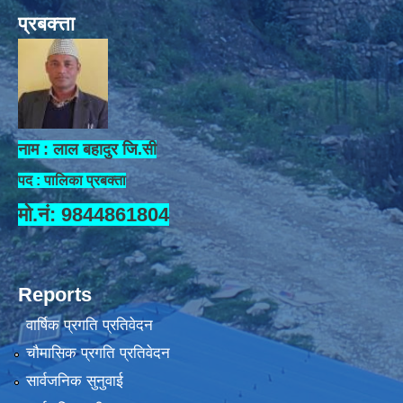
प्रबक्त्ता
नाम : लाल बहादुर जि.सी
पद : पालिका प्रबक्ता
मो.नं: 9844861804
Reports
वार्षिक प्रगति प्रतिवेदन
चौमासिक प्रगति प्रतिवेदन
सार्वजनिक सुनुवाई