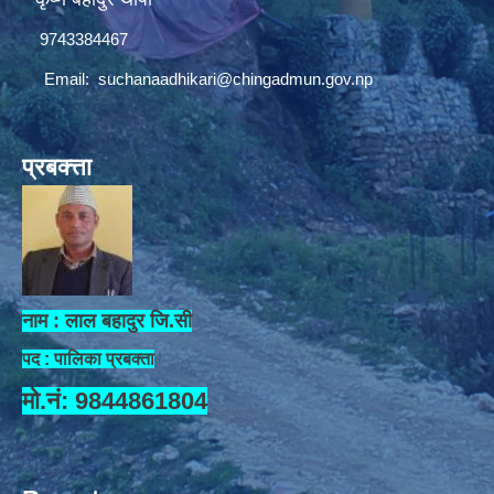
9743384467
Email:
suchanaadhikari@chingadmun.gov.np
प्रबक्त्ता
नाम : लाल बहादुर जि.सी
पद : पालिका प्रबक्ता
मो.नं: 9844861804