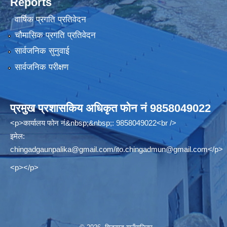
Reports
वार्षिक प्रगति प्रतिवेदन
चौमासिक प्रगति प्रतिवेदन
सार्वजनिक सुनुवाई
सार्वजनिक परीक्षण
प्रमुख प्रशासकिय अधिकृत फोन नं 9858049022
<p>कार्यालय फोन नं&nbsp;&nbsp;: 9858049022<br />
इमेल:
chingadgaunpalika@gmail.com
/
ito.chingadmun@gmail.com
</p>
<p></p>