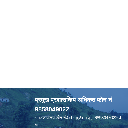
प्रमुख प्रशासकिय अधिकृत फोन नं
9858049022
<p>कार्यालय फोन नं&nbsp;&nbsp;: 9858049022<br
/>