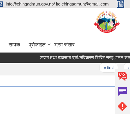
info@chingadmun.gov.np/ ito.chingadmun@gmail.com
सम्पर्क
प्रोफाइल
श्रम संसार
उद्योग तथा व्यवसाय दर्ता/नविकरण शिविर सख्ालन सम्बन्धी
Pages
« first
‹ prev