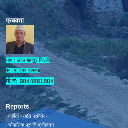
प्रबक्त्ता
नाम : लाल बहादुर जि.सी
पद : पालिका प्रबक्ता
मो.नं: 9844861804
Reports
वार्षिक प्रगति प्रतिवेदन
चौमासिक प्रगति प्रतिवेदन