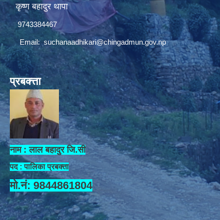
कृष्ण बहादुर थापा
9743384467
Email:
suchanaadhikari@chingadmun.gov.np
प्रबक्त्ता
नाम : लाल बहादुर जि.सी
पद : पालिका प्रबक्ता
मो.नं: 9844861804