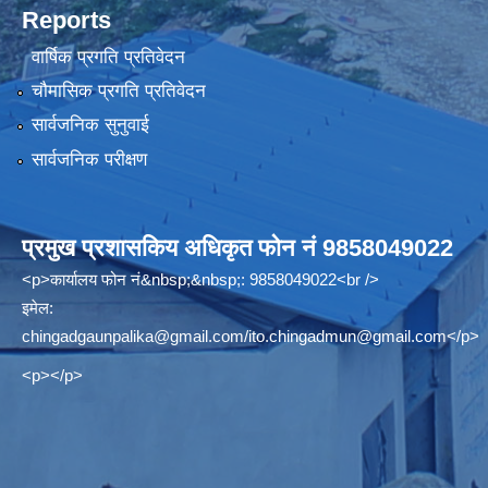
Reports
वार्षिक प्रगति प्रतिवेदन
चौमासिक प्रगति प्रतिवेदन
सार्वजनिक सुनुवाई
सार्वजनिक परीक्षण
प्रमुख प्रशासकिय अधिकृत फोन नं 9858049022
<p>कार्यालय फोन नं&nbsp;&nbsp;: 9858049022<br />
इमेल:
chingadgaunpalika@gmail.com
/
ito.chingadmun@gmail.com
</p>
<p></p>