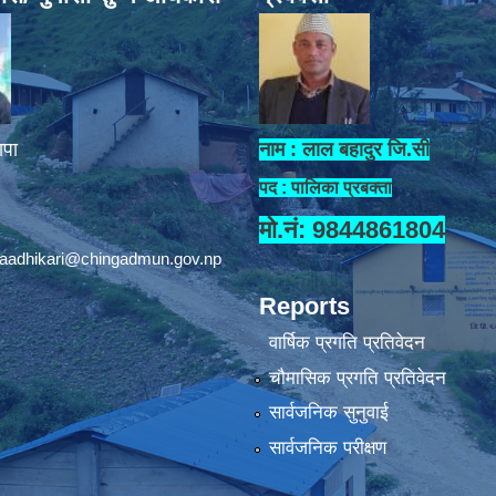
ापा
नाम : लाल बहादुर जि.सी
पद : पालिका प्रबक्ता
मो.नं: 9844861804
aadhikari@chingadmun.gov.np
Reports
वार्षिक प्रगति प्रतिवेदन
चौमासिक प्रगति प्रतिवेदन
सार्वजनिक सुनुवाई
सार्वजनिक परीक्षण