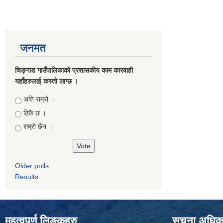
जनमत
चिङ्गाड गाउँपालिकाको प्रशासकीय काम कारवाही
यहाँहरुलाई कस्तो लाग्छ ।
Choices
अति राम्रो ।
ठिकै छ ।
राम्रो छैन ।
Older polls
Results
महत्वपुर्ण लिङ्कहरु
सूचना अधिकार