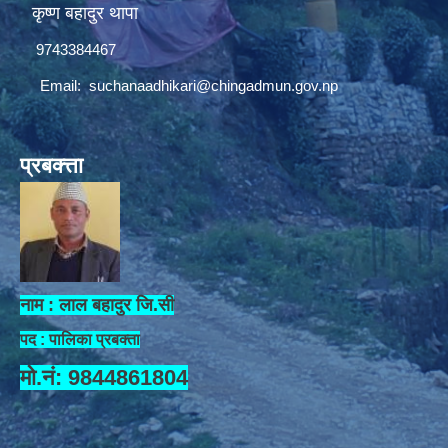
कृष्ण बहादुर थापा
9743384467
Email:
suchanaadhikari@chingadmun.gov.np
प्रबक्त्ता
नाम : लाल बहादुर जि.सी
पद : पालिका प्रबक्ता
मो.नं: 9844861804