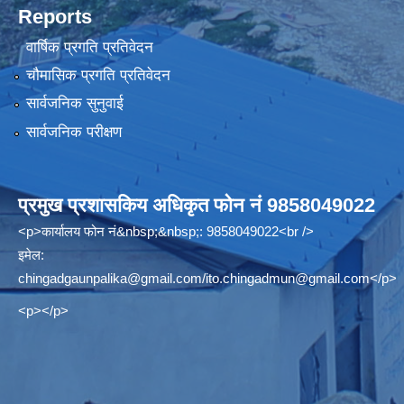
Reports
वार्षिक प्रगति प्रतिवेदन
चौमासिक प्रगति प्रतिवेदन
सार्वजनिक सुनुवाई
सार्वजनिक परीक्षण
प्रमुख प्रशासकिय अधिकृत फोन नं 9858049022
<p>कार्यालय फोन नं&nbsp;&nbsp;: 9858049022<br />
इमेल:
chingadgaunpalika@gmail.com
/
ito.chingadmun@gmail.com
</p>
<p></p>