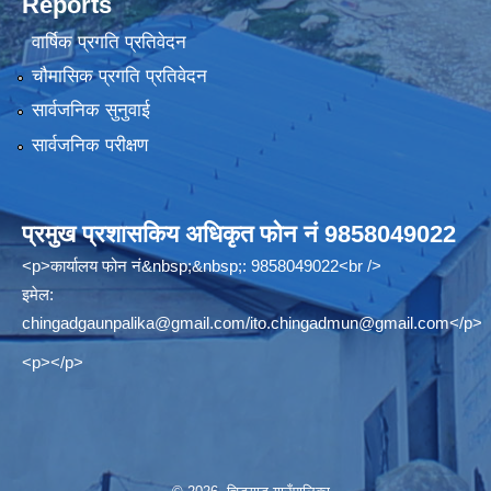
Reports
वार्षिक प्रगति प्रतिवेदन
चौमासिक प्रगति प्रतिवेदन
सार्वजनिक सुनुवाई
सार्वजनिक परीक्षण
प्रमुख प्रशासकिय अधिकृत फोन नं 9858049022
<p>कार्यालय फोन नं&nbsp;&nbsp;: 9858049022<br />
इमेल:
chingadgaunpalika@gmail.com
/
ito.chingadmun@gmail.com
</p>
<p></p>