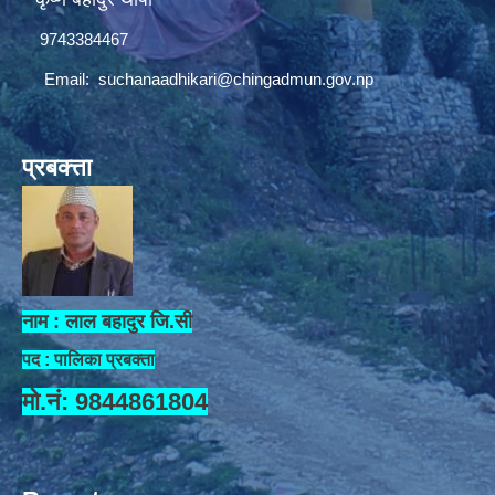
9743384467
Email:
suchanaadhikari@chingadmun.gov.np
प्रबक्त्ता
नाम : लाल बहादुर जि.सी
पद : पालिका प्रबक्ता
मो.नं: 9844861804