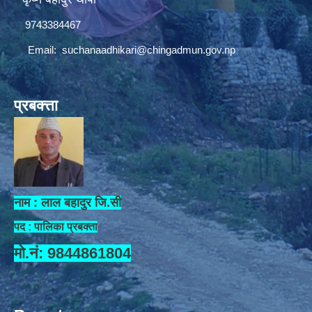
9743384467
Email:
suchanaadhikari@chingadmun.gov.np
प्रबक्त्ता
नाम : लाल बहादुर जि.सी
पद : पालिका प्रबक्ता
मो.नं: 9844861804