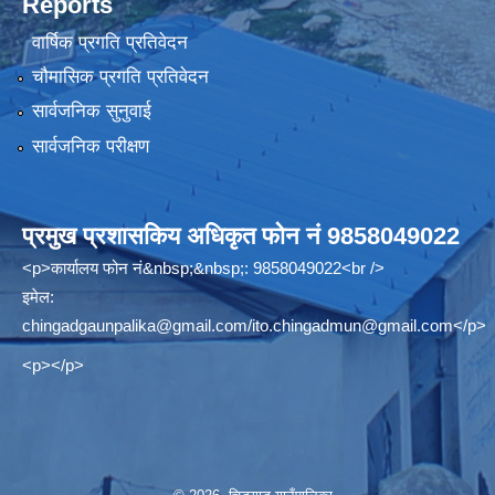
Reports
वार्षिक प्रगति प्रतिवेदन
चौमासिक प्रगति प्रतिवेदन
सार्वजनिक सुनुवाई
सार्वजनिक परीक्षण
प्रमुख प्रशासकिय अधिकृत फोन नं 9858049022
<p>कार्यालय फोन नं&nbsp;&nbsp;: 9858049022<br />
इमेल:
chingadgaunpalika@gmail.com
/
ito.chingadmun@gmail.com
</p>
<p></p>