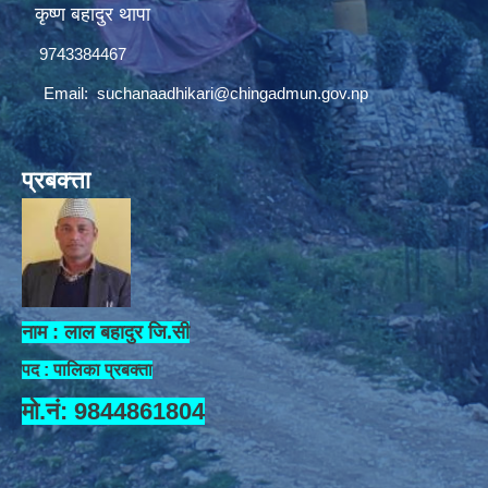
कृष्ण बहादुर थापा
9743384467
Email:
suchanaadhikari@chingadmun.gov.np
प्रबक्त्ता
नाम : लाल बहादुर जि.सी
पद : पालिका प्रबक्ता
मो.नं: 9844861804