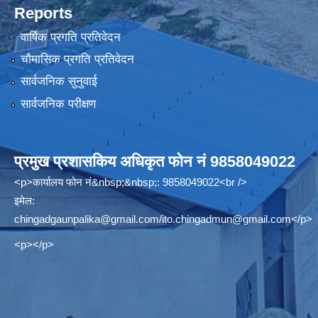
Reports
वार्षिक प्रगति प्रतिवेदन
चौमासिक प्रगति प्रतिवेदन
सार्वजनिक सुनुवाई
सार्वजनिक परीक्षण
प्रमुख प्रशासकिय अधिकृत फोन नं 9858049022
<p>कार्यालय फोन नं&nbsp;&nbsp;: 9858049022<br />
इमेल:
chingadgaunpalika@gmail.com
/
ito.chingadmun@gmail.com
</p>
<p></p>