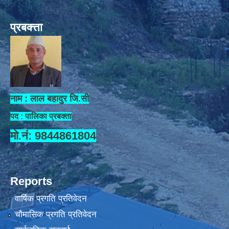
प्रबक्त्ता
नाम : लाल बहादुर जि.सी
पद : पालिका प्रबक्ता
मो.नं: 9844861804
Reports
वार्षिक प्रगति प्रतिवेदन
चौमासिक प्रगति प्रतिवेदन