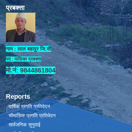
प्रबक्त्ता
नाम : लाल बहादुर जि.सी
पद : पालिका प्रबक्ता
मो.नं: 9844861804
Reports
वार्षिक प्रगति प्रतिवेदन
चौमासिक प्रगति प्रतिवेदन
सार्वजनिक सुनुवाई