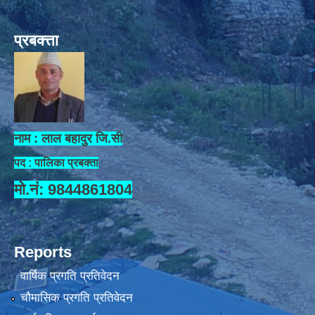
प्रबक्त्ता
नाम : लाल बहादुर जि.सी
पद : पालिका प्रबक्ता
मो.नं: 9844861804
Reports
वार्षिक प्रगति प्रतिवेदन
चौमासिक प्रगति प्रतिवेदन